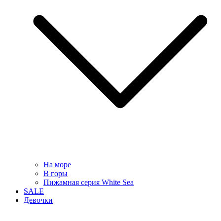
На море
В горы
Пижамная серия White Sea
SALE
Девочки