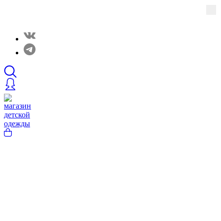
Закрытые распродажи в нашем Telergam канале.
Подписывайтесь https://t.me/rainbowcottonclothes