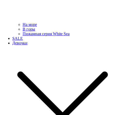
На море
В горы
Пижамная серия White Sea
SALE
Девочки