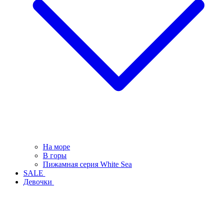
На море
В горы
Пижамная серия White Sea
SALE
Девочки