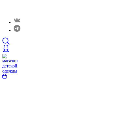
Закрытые распродажи в нашем Telergam канале.
Подписывайтесь https://t.me/rainbowcottonclothes