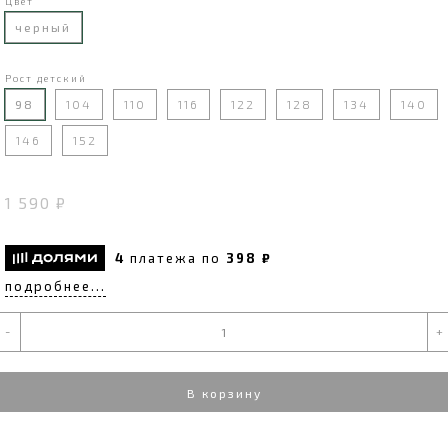
Цвет
черный
Рост детский
98
104
110
116
122
128
134
140
146
152
1 590 ₽
4
платежа по
398 ₽
подробнее...
-
+
В корзину