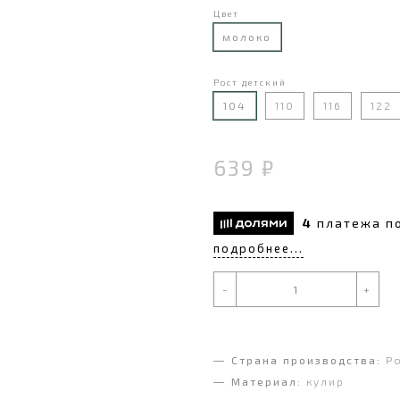
Цвет
молоко
Рост детский
104
110
116
122
639 ₽
4
платежа п
подробнее...
-
+
Страна производства:
Р
Материал:
кулир