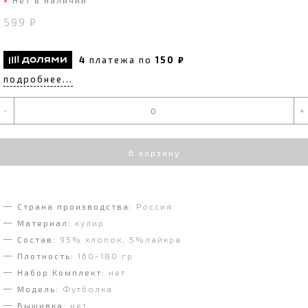
599 ₽
4
платежа по
150 ₽
подробнее...
-
+
В корзину
Страна производства:
Россия
Материал:
кулир
Состав:
95% хлопок, 5%лайкра
Плотность:
160-180 гр
Набор Комплект:
нет
Модель:
Футболка
Вышивка:
нет