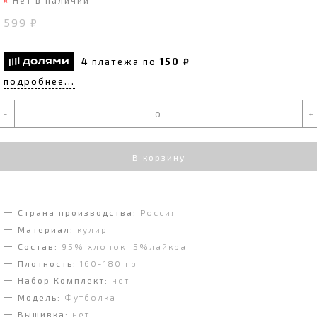
599 ₽
4
платежа по
150 ₽
подробнее...
-
+
В корзину
Страна производства:
Россия
Материал:
кулир
Состав:
95% хлопок, 5%лайкра
Плотность:
160-180 гр
Набор Комплект:
нет
Модель:
Футболка
Вышивка:
нет