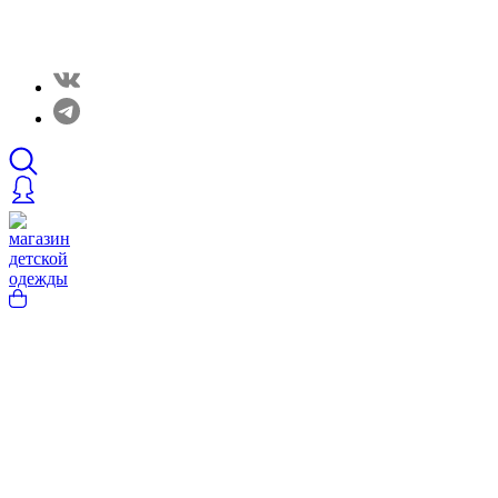
Закрытые распродажи в нашем Telergam канале.
Подписывайтесь https://t.me/rainbowcottonclothes