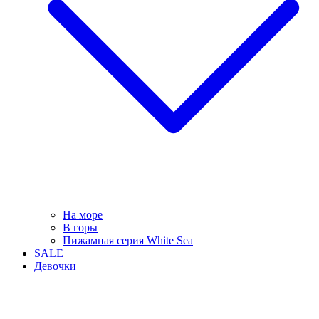
На море
В горы
Пижамная серия White Sea
SALE
Девочки