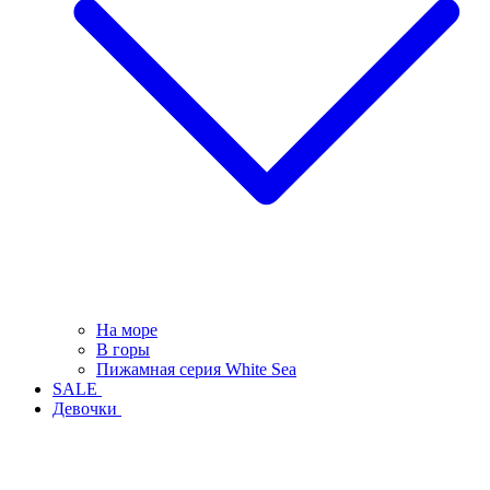
На море
В горы
Пижамная серия White Sea
SALE
Девочки