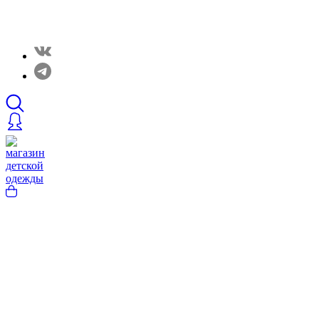
Закрытые распродажи в нашем Telergam канале.
Подписывайтесь https://t.me/rainbowcottonclothes