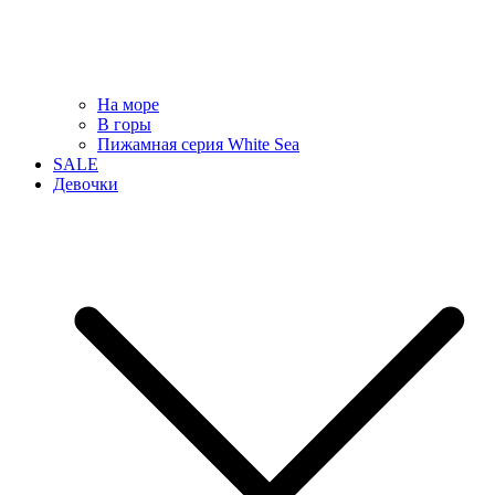
На море
В горы
Пижамная серия White Sea
SALE
Девочки