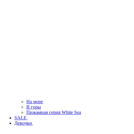
На море
В горы
Пижамная серия White Sea
SALE
Девочки