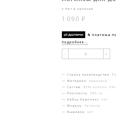
Нет в наличии
1 090 ₽
4
платежа п
подробнее...
-
+
Страна производства:
Р
Материал:
кашкорсе
Состав:
95% хлопок, 5%
Плотность:
260 гр
Набор Комплект:
нет
Модель:
Легинсы
Вышивка:
нет