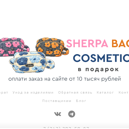
врат
Уход за изделиями
Обратная связь
Каталог
Конт
Поставщикам
Блог
+7 (343) 382-58-07