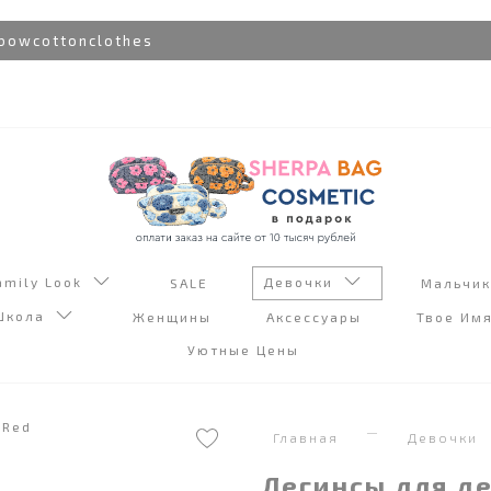
wcottonclothes
amily Look
Девочки
SALE
Мальчи
Школа
Женщины
Аксессуары
Твое Им
Уютные Цены
Главная
Девочки
Легинсы для де