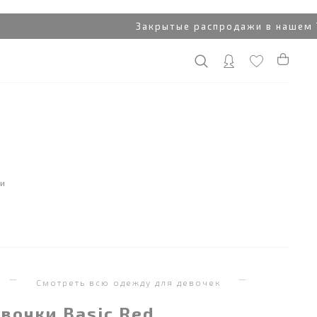
Закрытые распродажи в нашем Tele
ки
я
Смотреть всю одежду для девочек
вочки Basic Red