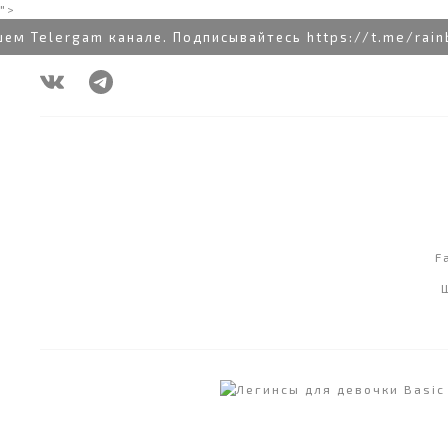
">
Telergam канале. Подписывайтесь https://t.me/rainbo
F