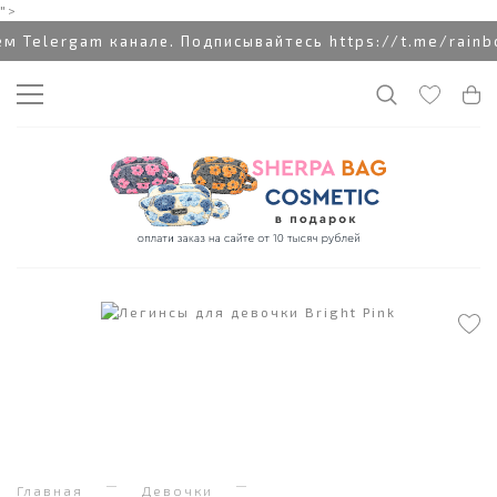
">
 Telergam канале. Подписывайтесь https://t.me/rainb
Главная
Девочки