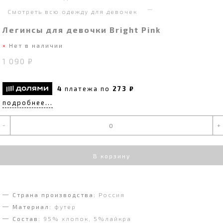
Смотреть всю одежду для девочек
Легинсы для девочки Bright Pink
Нет в наличии
1 090 ₽
4
платежа по
273 ₽
подробнее...
-
+
В корзину
Страна производства:
Россия
Материал:
футер
Состав:
95% хлопок, 5%лайкра