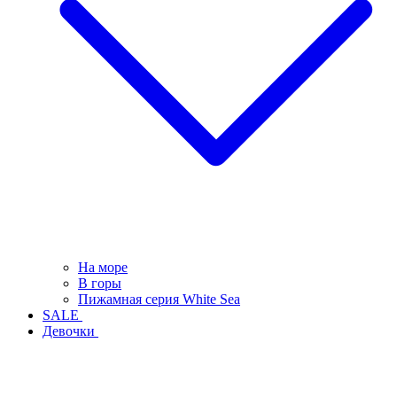
На море
В горы
Пижамная серия White Sea
SALE
Девочки