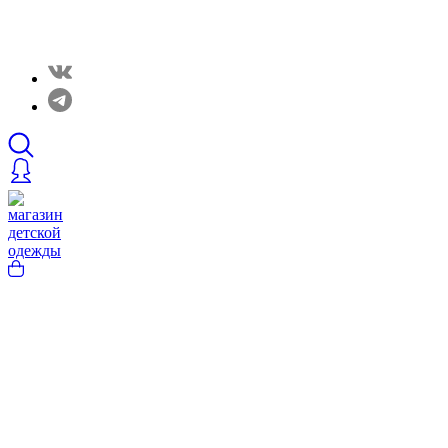
Закрытые распродажи в нашем Telergam канале.
Подписывайтесь https://t.me/rainbowcottonclothes