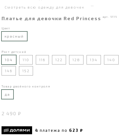
Смотреть всю одежду для девочек
Платье для девочки Red Princess
арт. 5115
Цвет
красный
Рост детский
104
110
116
122
128
134
140
146
152
Товар двойного контроля
да
2 490 ₽
4
платежа по
623 ₽