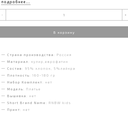
подробнее...
-
+
В корзину
Страна производства:
Россия
Материал:
кулир,еврофатин
Состав:
95% хлопок, 5%лайкра
Плотность:
160-180 гр
Набор Комплект:
нет
Модель:
Платье
Вышивка:
нет
Short Brand Name:
RNBW kids
Принт:
нет