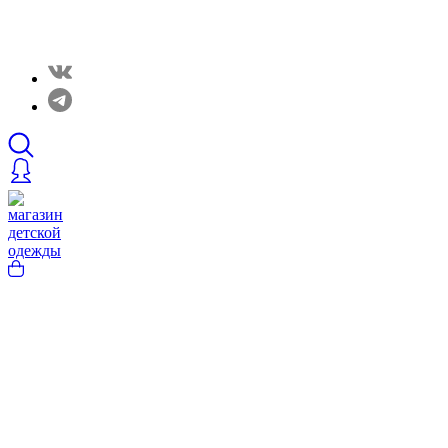
Закрытые распродажи в нашем Telergam канале.
Подписывайтесь https://t.me/rainbowcottonclothes