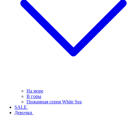
На море
В горы
Пижамная серия White Sea
SALE
Девочки