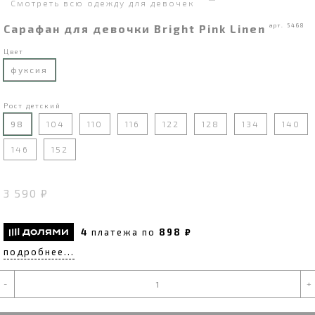
Смотреть всю одежду для девочек
Сарафан для девочки Bright Pink Linen
арт. 5468
Цвет
фуксия
Рост детский
98
104
110
116
122
128
134
140
146
152
3 590 ₽
4
платежа по
898 ₽
подробнее...
-
+