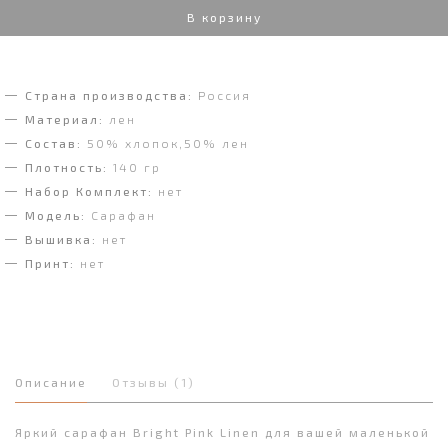
В корзину
Страна производства:
Россия
Материал:
лен
Состав:
50% хлопок,50% лен
Плотность:
140 гр
Набор Комплект:
нет
Модель:
Сарафан
Вышивка:
нет
Принт:
нет
Описание
Отзывы (1)
Яркий сарафан Bright Pink Linen для вашей маленькой