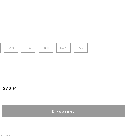
128
134
140
146
152
о
573 ₽
В корзину
оссия