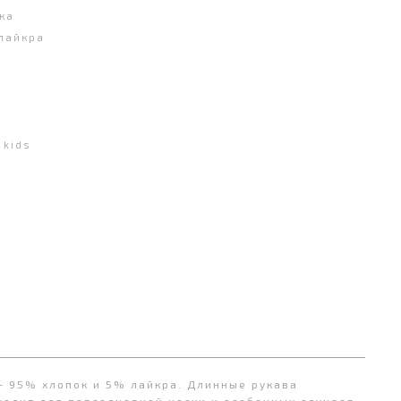
ка
лайкра
kids
 - 95% хлопок и 5% лайкра. Длинные рукава