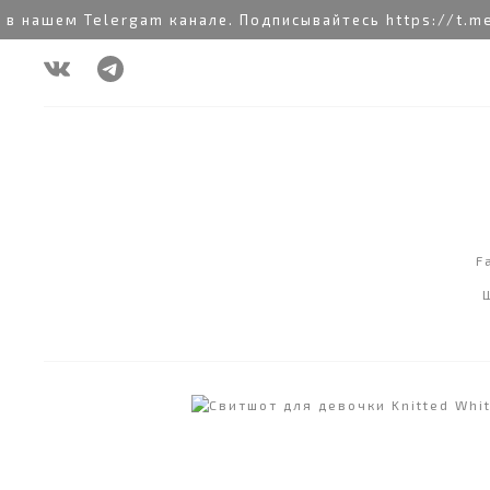
шем Telergam канале. Подписывайтесь https://t.me/rai
F