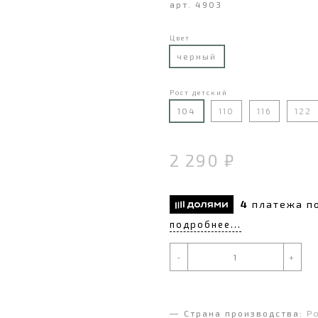
арт. 4903
Цвет
черный
Рост детский
104
110
116
122
2 290 ₽
4
платежа п
подробнее...
-
+
Страна производства:
Р