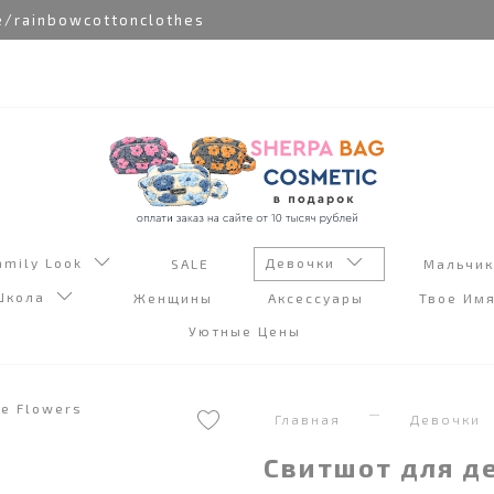
nbowcottonclothes
amily Look
Девочки
SALE
Мальчи
Школа
Женщины
Аксессуары
Твое Им
Уютные Цены
Главная
Девочки
Свитшот для де