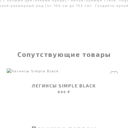
р с белыми цветочками придаст неповторимый стиль. Подх
окий размерный ряд (от 104 см до 152 см). Создайте ярки
Сопутствующие товары
ЛЕГИНСЫ SIMPLE BLACK
890 ₽