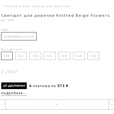
Смотреть всю одежду для девочек
Свитшот для девочки Knitted Beige Flowers
арт. 5178
Цвет
слоновая кость
Рост детский
116
122
128
134
140
146
152
2 290 ₽
4
платежа по
573 ₽
подробнее...
-
+