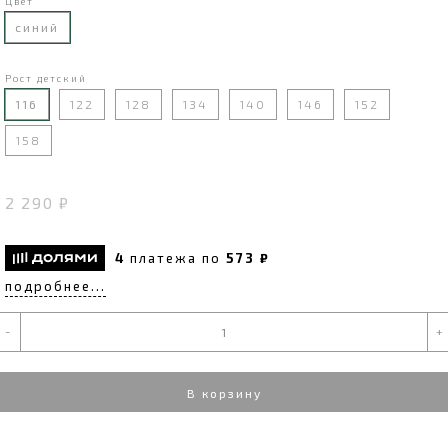
Цвет
синий
Рост детский
116
122
128
134
140
146
152
158
2 290 ₽
4
платежа по
573 ₽
подробнее...
-
+
В корзину