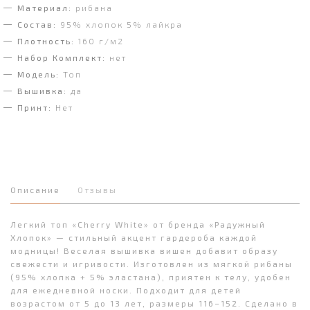
Материал:
рибана
Состав:
95% хлопок 5% лайкра
Плотность:
160 г/м2
Набор Комплект:
нет
Модель:
Топ
Вышивка:
да
Принт:
Нет
Описание
Отзывы
Легкий топ «Cherry White» от бренда «Радужный
Хлопок» — стильный акцент гардероба каждой
модницы! Веселая вышивка вишен добавит образу
свежести и игривости. Изготовлен из мягкой рибаны
(95% хлопка + 5% эластана), приятен к телу, удобен
для ежедневной носки. Подходит для детей
возрастом от 5 до 13 лет, размеры 116–152. Сделано в