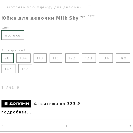
Смотреть всю одежду для девочек
Юбка для девочки Milk Sky
арт. 5522
Цвет
молоко
Рост детский
98
104
110
116
122
128
134
140
146
152
1 290 ₽
4
платежа по
323 ₽
подробнее...
-
+