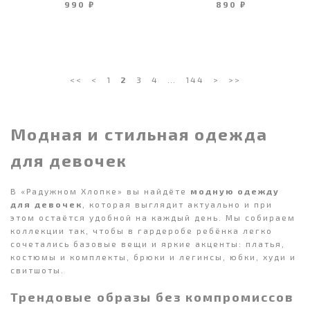
990 ₽
890 ₽
<<
<
1
2
3
4
…
144
>
>>
Модная и стильная одежда
для девочек
В «Радужном Хлопке» вы найдёте
модную одежду
для девочек
, которая выглядит актуально и при
этом остаётся удобной на каждый день. Мы собираем
коллекции так, чтобы в гардеробе ребёнка легко
сочетались базовые вещи и яркие акценты: платья,
костюмы и комплекты, брюки и легинсы, юбки, худи и
свитшоты.
Трендовые образы без компромиссов