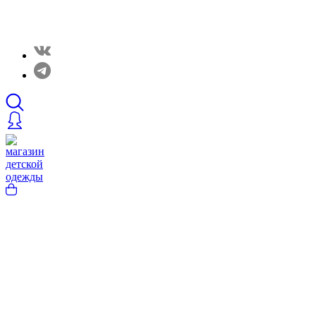
Закрытые распродажи в нашем Telergam канале.
Подписывайтесь https://t.me/rainbowcottonclothes