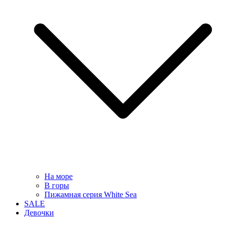
На море
В горы
Пижамная серия White Sea
SALE
Девочки