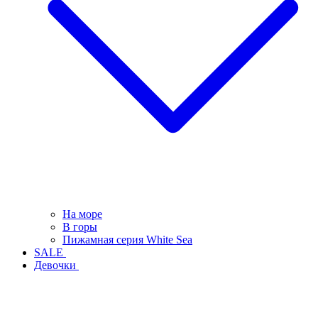
На море
В горы
Пижамная серия White Sea
SALE
Девочки