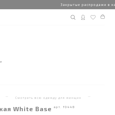
Закрытые распродажи в нашем 
ки
я
Смотреть всю одежду для женщин
кая White Base
арт. f0448