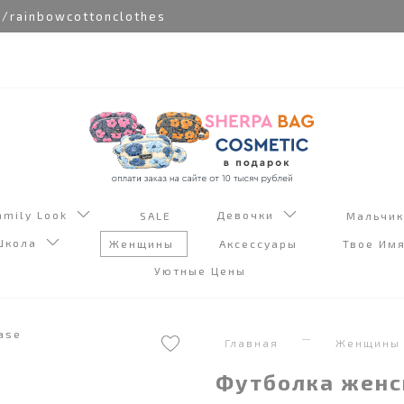
nbowcottonclothes
amily Look
Девочки
SALE
Мальчи
Школа
Женщины
Аксессуары
Твое Им
Уютные Цены
Главная
Женщины
Футболка женс