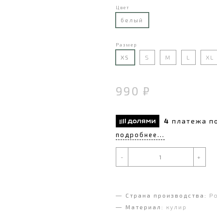
Цвет
белый
Размер
XS
S
M
L
XL
990 ₽
4
платежа п
подробнее...
-
+
Страна производства:
Р
Материал:
кулир