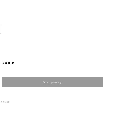
о
248 ₽
В корзину
оссия