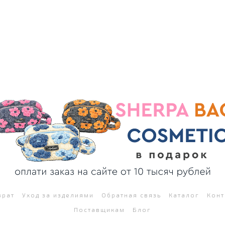
врат
Уход за изделиями
Обратная связь
Каталог
Конт
Поставщикам
Блог