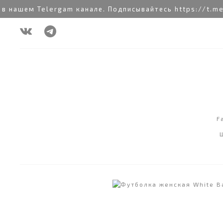
ем Telergam канале. Подписывайтесь https://t.me/rai
F