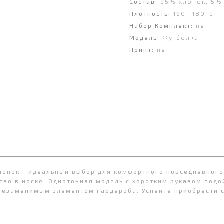
Состав:
95% хлопок, 5%
Плотность:
160 -180гр
Набор Комплект:
нет
Модель:
Футболка
Принт:
нет
лопок - идеальный выбор для комфортного повседневного
тво в носке. Однотонная модель с коротким рукавом под
 незаменимым элементом гардероба. Успейте приобрести с