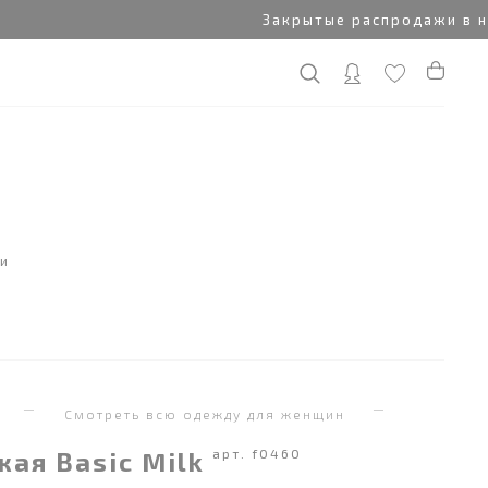
Закрытые распродажи в наш
ки
я
Смотреть всю одежду для женщин
кая Basic Milk
арт. f0460