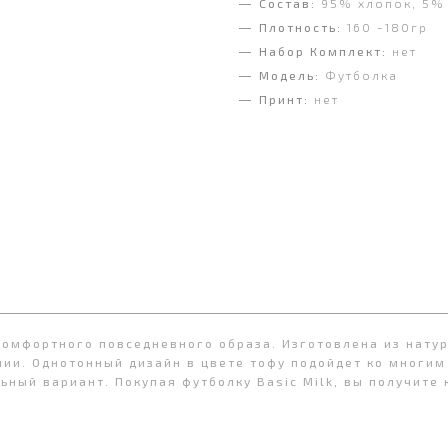
Состав:
95% хлопок, 5%
Плотность:
160 -180гр
Набор Комплект:
нет
Модель:
Футболка
Принт:
нет
комфортного повседневного образа. Изготовлена из нату
нии. Однотонный дизайн в цвете тофу подойдет ко многим
ный вариант. Покупая футболку Basic Milk, вы получите 