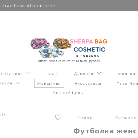
rainbowcottonclothes
amily Look
Девочки
SALE
Мальчи
Школа
Женщины
Аксессуары
Твое Им
Уютные Цены
Главная
Женщины
Футболка женс