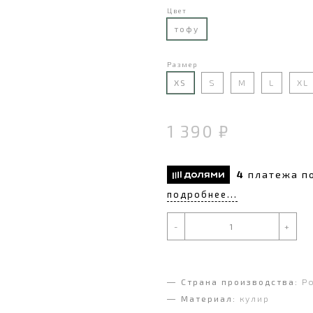
Цвет
тофу
Размер
XS
S
M
L
XL
1 390 ₽
4
платежа п
подробнее...
-
+
Страна производства:
Р
Материал:
кулир