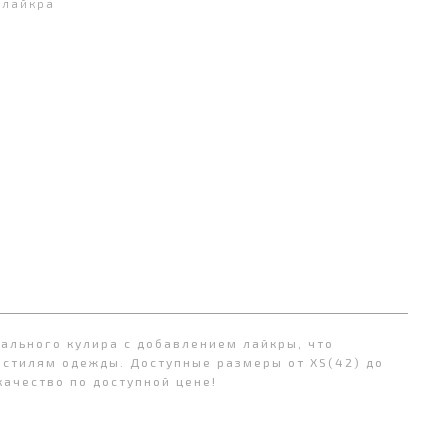
 лайкра
рального кулира с добавлением лайкры, что
 стилям одежды. Доступные размеры от XS(42) до
качество по доступной цене!