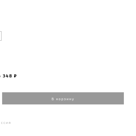
о
348 ₽
В корзину
оссия