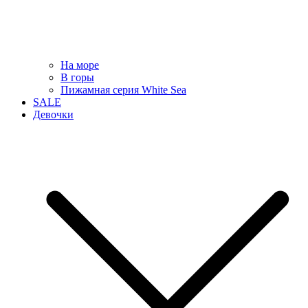
На море
В горы
Пижамная серия White Sea
SALE
Девочки