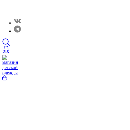
Закрытые распродажи в нашем Telergam канале.
Подписывайтесь https://t.me/rainbowcottonclothes