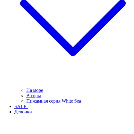
На море
В горы
Пижамная серия White Sea
SALE
Девочки