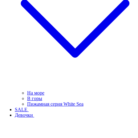
На море
В горы
Пижамная серия White Sea
SALE
Девочки