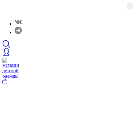
Закрытые распродажи в нашем Telergam канале.
Подписывайтесь https://t.me/rainbowcottonclothes