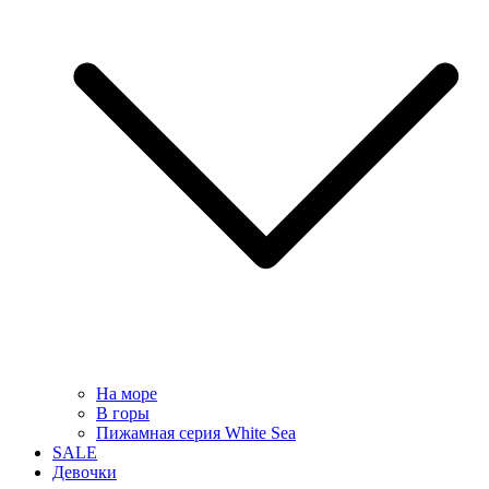
На море
В горы
Пижамная серия White Sea
SALE
Девочки