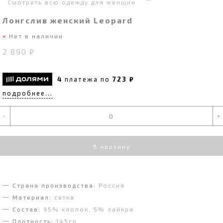
Смотреть всю одежду для женщин
Лонгслив женский Leopard
Нет в наличии
2 890 ₽
4
платежа по
723 ₽
подробнее...
-
+
В корзину
Страна производства:
Россия
Материал:
сетка
Состав:
95% хлопок, 5% лайкра
Плотность:
145гр