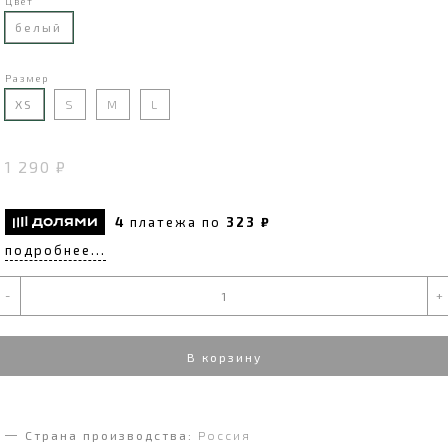
Цвет
белый
Размер
XS
S
M
L
1 290 ₽
4
платежа по
323 ₽
подробнее...
-
+
В корзину
Страна производства:
Россия