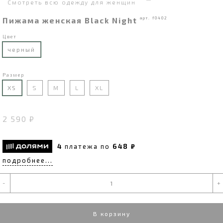
Смотреть всю одежду для женщин
Пижама женская Black Night
арт. f0402
Цвет
черный
Размер
XS
S
M
L
XL
2 590 ₽
4
платежа по
648 ₽
подробнее...
-
+
В корзину