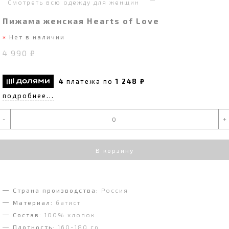
Смотреть всю одежду для женщин
Пижама женская Hearts of Love
Нет в наличии
4 990 ₽
4
платежа по
1 248 ₽
подробнее...
-
+
В корзину
Страна производства:
Россия
Материал:
батист
Состав:
100% хлопок
Плотность:
160-180 гр