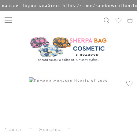
анале. Подписывайтесь https://t.me/rainbowcottonclo
Главная
Женщины