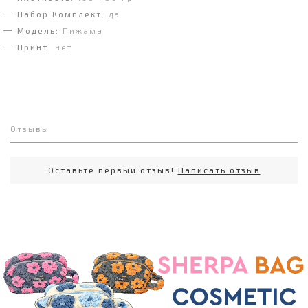
Набор Комплект:
да
Модель:
Пижама
Принт:
нет
Отзывы
Оставьте первый отзыв!
Написать отзыв