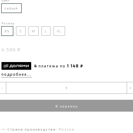
Цвет
серый
Размер
XS
S
M
L
XL
4 590 ₽
4
платежа по
1 148 ₽
подробнее...
-
+
В корзину
Страна производства:
Россия