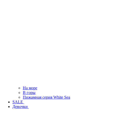
На море
В горы
Пижамная серия White Sea
SALE
Девочки