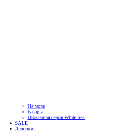
На море
В горы
Пижамная серия White Sea
SALE
Девочки