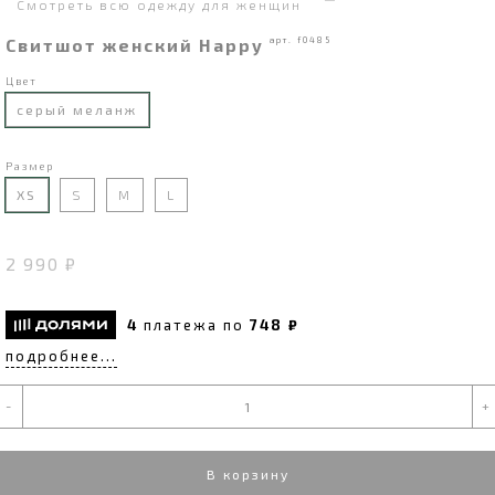
Смотреть всю одежду для женщин
Свитшот женский Happy
арт. f0485
Цвет
серый меланж
Размер
XS
S
M
L
2 990 ₽
4
платежа по
748 ₽
подробнее...
-
+
В корзину