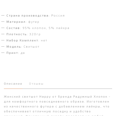
Страна производства:
Россия
Материал:
футер
Состав:
95% хлопок, 5% лайкра
Плотность:
320гр
Набор Комплект:
нет
Модель:
Свитшот
Принт:
да
Описание
Отзывы
Женский свитшот Happy от бренда Радужный Хлопок -
для комфортного повседневного образа. Изготовлен
из качественного футера с добавлением лайкры, что
обеспечивает отличную посадку и удобство
движений. Однотонный дизайн подойдет на любой