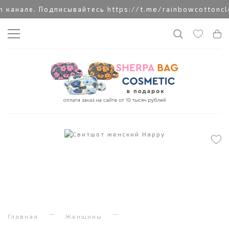
анале. Подписывайтесь https://t.me/rainbowcottonclo
Главная
Женщины