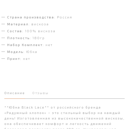
Страна производства:
Россия
Материал:
вискоза
Состав:
100% вискоза
Плотность:
180гр
Набор Комплект:
нет
Модель:
Юбка
Принт:
нет
Описание
Отзывы
**Юбка Black Lace** от российского бренда
«Радужный хлопок» – это стильный выбор на каждый
день! Изготовленная из высококачественной вискозы,
она обеспечивает комфорт и легкость движений
благодаря плотности всего 180 гр. Универсальная