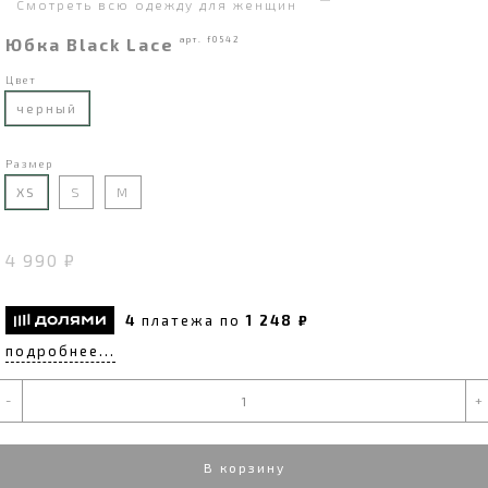
Смотреть всю одежду для женщин
Юбка Black Lace
арт. f0542
Цвет
черный
Размер
XS
S
M
4 990 ₽
4
платежа по
1 248 ₽
подробнее...
-
+
В корзину