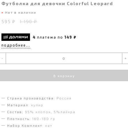
Футболка для девочки Colorful Leopard
Нет в наличии
595 ₽
1 190 ₽
4
платежа по
149 ₽
подробнее...
-
+
В корзину
Страна производства:
Россия
Материал:
кулир
Состав:
95% хлопок, 5%лайкра
Плотность:
160-180 гр
Набор Комплект:
нет