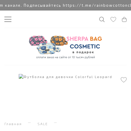
анале. Подписывайтесь https://t.me/rainbowcottonclo
Главная
SALE