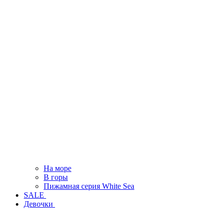
На море
В горы
Пижамная серия White Sea
SALE
Девочки