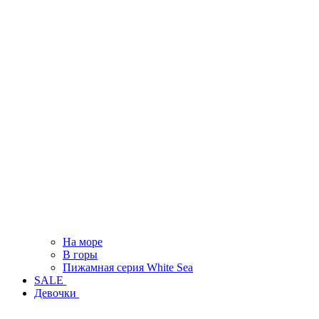
На море
В горы
Пижамная серия White Sea
SALE
Девочки