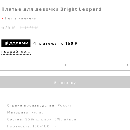
Платье для девочки Bright Leopard
Нет в наличии
675 ₽
1 349 ₽
4
платежа по
169 ₽
подробнее...
-
+
В корзину
Страна производства:
Россия
Материал:
кулир
Состав:
95% хлопок, 5%лайкра
Плотность:
160-180 гр