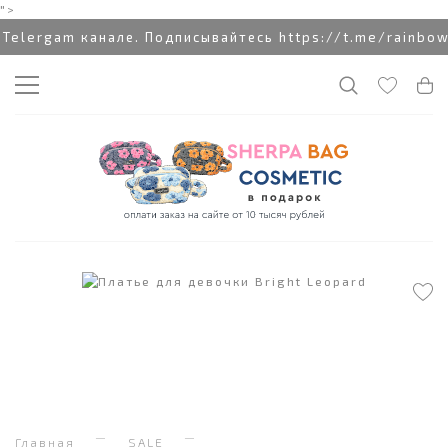
">
rgam канале. Подписывайтесь https://t.me/rainbowcott
Главная
SALE