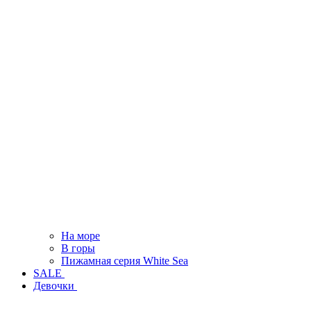
На море
В горы
Пижамная серия White Sea
SALE
Девочки