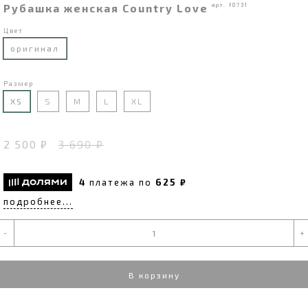
Рубашка женская Сountry Love
арт. f0731
Цвет
оригинал
Размер
XS
S
M
L
XL
2 500 ₽
3 690 ₽
4
платежа по
625 ₽
подробнее...
-
+
В корзину