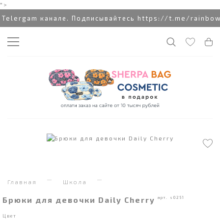
">
rgam канале. Подписывайтесь https://t.me/rainbowcot
Главная
Школа
Брюки для девочки Daily Cherry
арт. s0251
Цвет