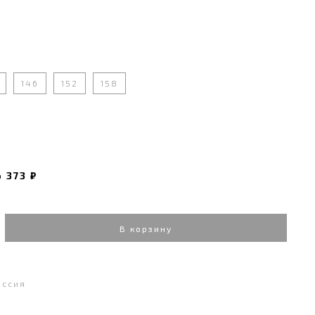
146
152
158
о
373 ₽
В корзину
оссия