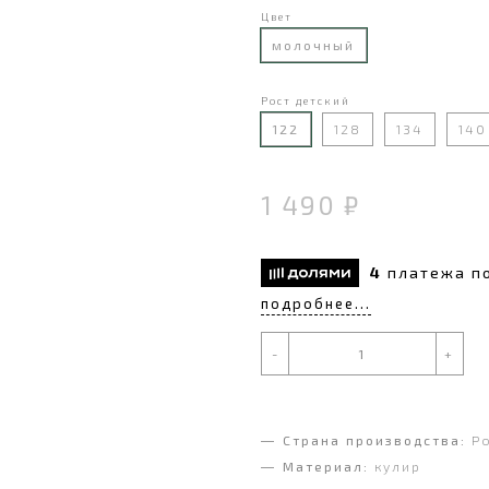
Цвет
молочный
Рост детский
122
128
134
140
1 490 ₽
4
платежа п
подробнее...
-
+
Страна производства:
Р
Материал:
кулир