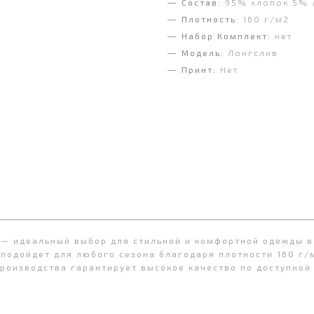
Состав:
95% хлопок 5% 
Плотность:
160 г/м2
Набор Комплект:
нет
Модель:
Лонгслив
Принт:
Нет
 — идеальный выбор для стильной и комфортной одежды в
подойдет для любого сезона благодаря плотности 160 г/м
производства гарантирует высокое качество по доступной