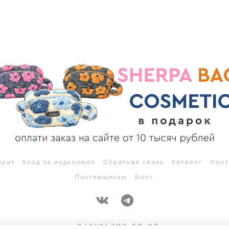
врат
Уход за изделиями
Обратная связь
Каталог
Конт
Поставщикам
Блог
+7 (343) 382-58-07