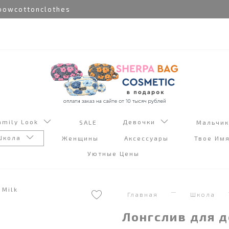
wcottonclothes
amily Look
Девочки
SALE
Мальчи
Школа
Женщины
Аксессуары
Твое Им
Уютные Цены
Главная
Школа
Лонгслив для 