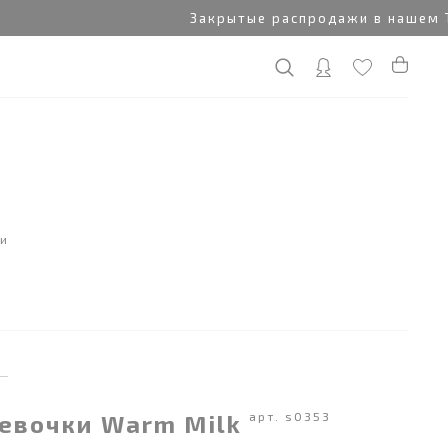
Закрытые распродажи в нашем Tel
ки
я
девочки Warm Milk
арт. s0353