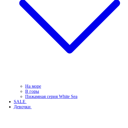
На море
В горы
Пижамная серия White Sea
SALE
Девочки