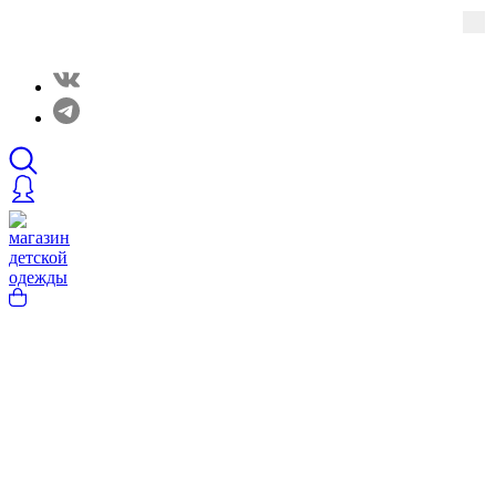
Закрытые распродажи в нашем Telergam канале.
Подписывайтесь https://t.me/rainbowcottonclothes