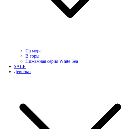
На море
В горы
Пижамная серия White Sea
SALE
Девочки