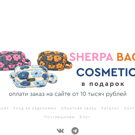
врат
Уход за изделиями
Обратная связь
Каталог
Конт
Поставщикам
Блог