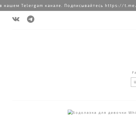
ем Telergam канале. Подписывайтесь https://t.me/rai
F