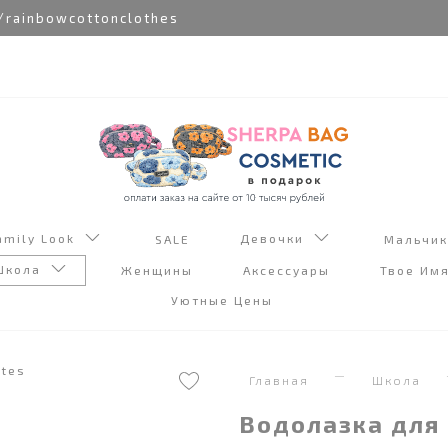
nbowcottonclothes
amily Look
Девочки
SALE
Мальчи
Школа
Женщины
Аксессуары
Твое Им
Уютные Цены
Главная
Школа
Водолазка для