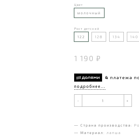
Цвет
молочный
Рост детский
122
128
134
140
1 190 ₽
4
платежа п
подробнее...
-
+
Страна производства:
Р
Материал:
лапша