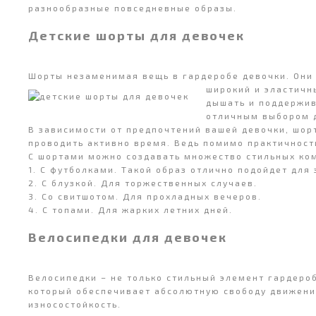
разнообразные повседневные образы.
Детские шорты для девочек
Шорты незаменимая вещь в гардеробе девочки. Они 
широкий и эластичн
дышать и поддержив
отличным выбором д
В зависимости от предпочтений вашей девочки, шор
проводить активно время. Ведь помимо практичности
С шортами можно создавать множество стильных ком
1. С футболками. Такой образ отлично подойдет для
2. С блузкой. Для торжественных случаев.
3. Со свитшотом. Для прохладных вечеров.
4. С топами. Для жарких летних дней.
Велосипедки для девочек
Велосипедки – не только стильный элемент гардеро
который обеспечивает абсолютную свободу движени
износостойкость.