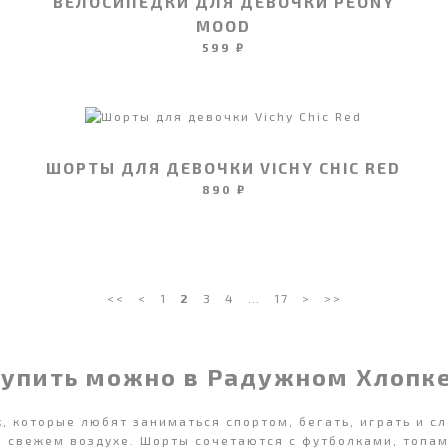
ВЕЛОСИПЕДКИ ДЛЯ ДЕВОЧКИ PEONY
MOOD
599 ₽
ШОРТЫ ДЛЯ ДЕВОЧКИ VICHY CHIC RED
890 ₽
<<
<
1
2
3
4
…
17
>
>>
купить можно в Радужном Хлопк
 которые любят заниматься спортом, бегать, играть и сл
а свежем воздухе. Шорты сочетаются с футболками, топам