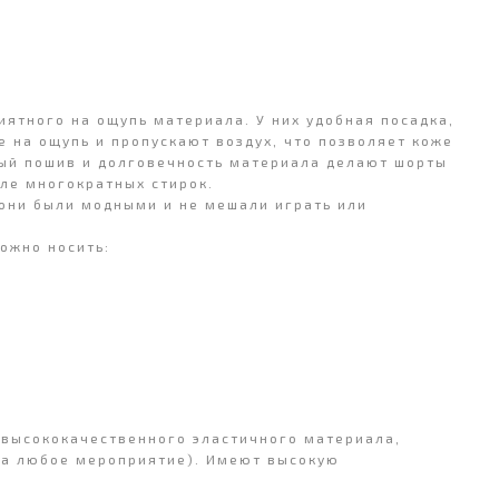
риятного на ощупь материала.
У них удобная посадка,
е на ощупь и пропускают воздух, что позволяет коже
ный пошив и долговечность материала делают шорты
ле многократных стирок.
 они были модными и не мешали играть или
ожно носить:
з высококачественного эластичного материала,
на любое мероприятие). Имеют высокую