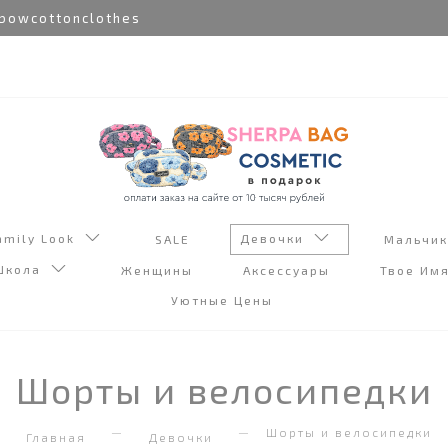
owcottonclothes
amily Look
Девочки
SALE
Мальчи
Школа
Женщины
Аксессуары
Твое Им
Уютные Цены
Шорты и велосипедки
Шорты и велосипедки
Главная
Девочки