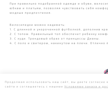
При правильно подобранной одежде и обуви, велоси
юбкам и платьям, позволяя чувствовать себя комфо
модные предпочтения.
Велосипедки можно надевать:
1. С длинной и укороченной футболкой, дополнив кр
2. С топом. Правильный топ обеспечит ребенку комфо
3. С худи. Трендовый образ от принцессы Дианы.
4. С поло и свитером, накинутом на плечи. Отлично 
Продолжая использовать наш сайт, вы даете согласие 
сайта и соглашаетесь с нашими
Условиями заказа и до