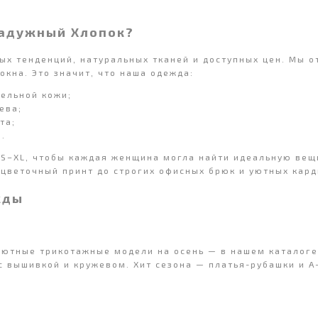
адужный Хлопок?
х тенденций, натуральных тканей и доступных цен. Мы от
кна. Это значит, что наша одежда:
тельной кожи;
ева;
та;
.
S–XL, чтобы каждая женщина могла найти идеальную вещь
 цветочный принт до строгих офисных брюк и уютных кард
жды
уютные трикотажные модели на осень — в нашем каталоге
 вышивкой и кружевом. Хит сезона — платья-рубашки и А