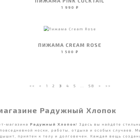
ПИЖАМА PINK COCKTAIL
1 990 ₽
ПИЖАМА CREAM ROSE
1 500 ₽
<<
<
1
2
3
4
5
…
58
>
>>
магазине Радужный Хлопок
нет-магазина
Радужный Хлопок
! Здесь вы найдёте стиль
 повседневной носки, работы, отдыха и особых случаев. 
дышит, приятен к телу и долговечен. Каждая вещь создан