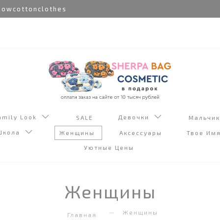
cottonclothes
amily Look
Девочки
SALE
Мальчи
Школа
Женщины
Аксессуары
Твое Им
Уютные Цены
Женщины
Женщины
Главная