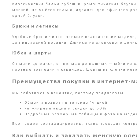
Классические белые рубашки, романтические блузки
мягкий, не мнётся сильно, идеален для офисного др
одной блузки.
Брюки и легинсы
Удобные брюки чинос, прямые классические модели,
для идеальной посадки. Джинсы из хлопкового деним
Юбки и шорты
От мини до макси, от прямых до пышных — юбки из 
плотные трапеции и карандаш. Шорты из хлопка нез
Преимущества покупки в интернет-м
Мы заботимся о клиентах, поэтому предлагаем:
Обмен и возврат в течение 14 дней;
Регулярные акции и скидки до 50%;
Подробные размерные таблицы и фото на моде
Все товары сертифицированы, ткань проходит контр
Как выбрать и заказать женскую од