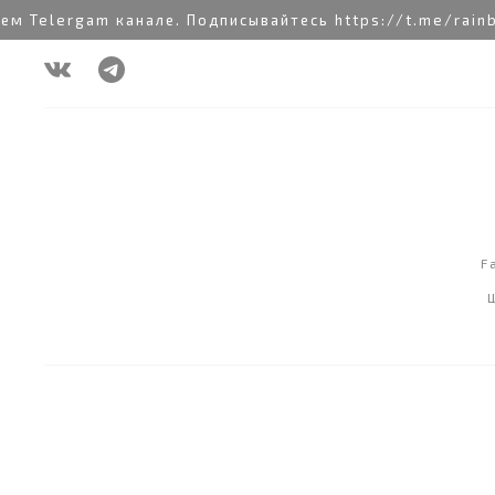
Telergam канале. Подписывайтесь https://t.me/rainbow
F