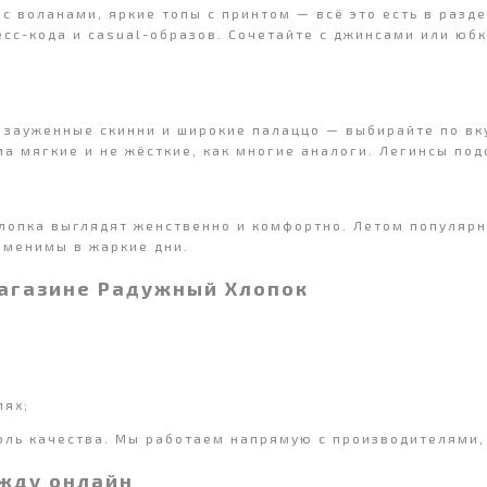
 с воланами, яркие топы с принтом — всё это есть в раз
есс-кода и casual-образов. Сочетайте с джинсами или юб
 зауженные скинни и широкие палаццо — выбирайте по вку
а мягкие и не жёсткие, как многие аналоги. Легинсы подо
хлопка выглядят женственно и комфортно. Летом популярн
аменимы в жаркие дни.
агазине Радужный Хлопок
лях;
оль качества. Мы работаем напрямую с производителями,
ежду онлайн