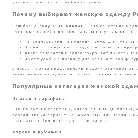
уверенно и красиво в любой ситуации.
Почему выбирают женскую одежду Р
Наш бренд
Радужный Хлопок
— это сочетание модны
смесовых тканей с преобладанием натурального воло
Гипоаллергенная и подходит даже для чувстви
Отлично пропускает воздух, не вызывая перегр
Легко стирается и долго сохраняет яркость цве
Имеет удобную посадку для разных типов фигур
В ассортименте представлены модели размеров от X
актуальными трендами: от романтических платьев в
Популярные категории женской оде
Платья и сарафаны
Лёгкие летние сарафаны, элегантные миди-платья, 
повседневные варианты с карманами или нарядные с
скрывают небольшие недостатки фигуры.
Блузки и рубашки