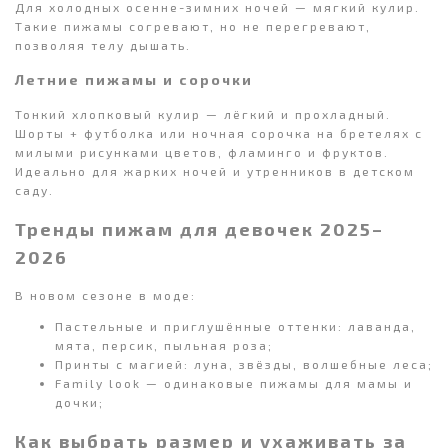
Для холодных осенне-зимних ночей — мягкий кулир.
Такие пижамы согревают, но не перегревают,
позволяя телу дышать.
Летние пижамы и сорочки
Тонкий хлопковый кулир — лёгкий и прохладный.
Шорты + футболка или ночная сорочка на бретелях с
милыми рисунками цветов, фламинго и фруктов.
Идеально для жарких ночей и утренников в детском
саду.
Тренды пижам для девочек 2025–
2026
В новом сезоне в моде:
Пастельные и приглушённые оттенки: лаванда,
мята, персик, пыльная роза;
Принты с магией: луна, звёзды, волшебные леса;
Family look
— одинаковые пижамы для мамы и
дочки;
Как выбрать размер и ухаживать за