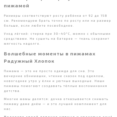
пижамой
Размеры соответствуют росту ребёнка от 92 до 158
см. Рекомендуем брать точно по росту или на размер
больше, если любите посвободнее.
Уход лёгкий: стирка при 30–40°C, можно с обычными
средствами. Не сушить на батарее — ткань сохранит
мягкость надолго.
Волшебные моменты в пижамах
Радужный Хлопок
Пижама — это не просто одежда для сна. Это
вечерние обнимашки, чтение сказок под одеялом,
новогоднее утро у ёлки и уютные выходные. Наши
пижамы помогают создавать тёплые воспоминания
детства.
Многие мамы делятся: дочка отказывается снимать
пижаму даже днём — и это лучший комплимент для
нас.
Подарите своей девочке уютные и красивые сны!