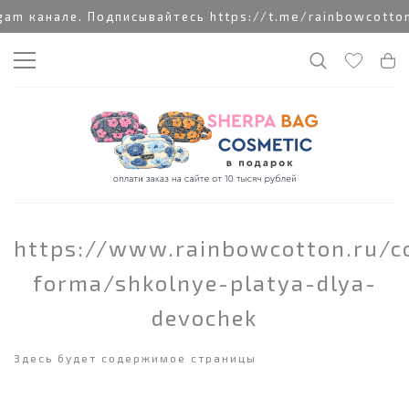
m канале. Подписывайтесь https://t.me/rainbowcotton
https://www.rainbowcotton.ru/co
forma/shkolnye-platya-dlya-
devochek
Здесь будет содержимое страницы