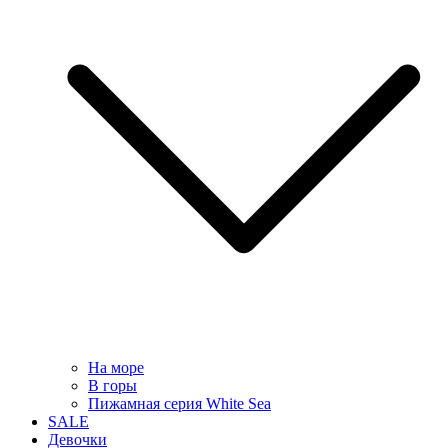
На море
В горы
Пижамная серия White Sea
SALE
Девочки