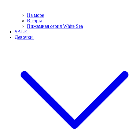
На море
В горы
Пижамная серия White Sea
SALE
Девочки