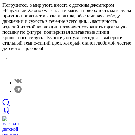
Погрузитесь в мир уюта вместе с детским джемпером
«Радужный Хлопок». Теплая и мягкая поверхность материала
приятно прилегает к коже малыша, обеспечивая свободу
движений и сухость в течение всего дня. Эластичность
изделий из этой коллекции позволяет сохранить идеальную
посадку по фигуре, подчеркивая элегантные линии
крошечного силуэта. Купите уют уже сегодня – выберите
стильный темно-синий цвет, который станет любимой частью
детского гардероба!
">
Закрытые распродажи в нашем Telergam канале.
Подписывайтесь https://t.me/rainbowcottonclothes